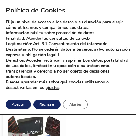
Política de Cookies
Elija un nivel de acceso a los datos y su duración para elegir
Bolsas Boddy
Fabrica de bolsas personalizadas
cómo utilizamos y compartimos sus datos.
Información básica sobre protección de datos.
Finalidad: Atender las consultas de La web.
Legitimación: Art. 6.1 Consentimiento del interesado.
Home
Productos
zapaterias
Destinatario: No se cederán datos a terceros, salvo autorización
expresa u obligación legal I
zapaterias
Derechos: Acceder, rectificar y suprimir Los datos, portabilidad
de Los datos, limitación u oposición a su tratamiento,
transparencia y derecho a no ser objeto de decisiones
automatizadas.
Puedes aprender más sobre qué cookies utilizamos o
desactivarlas en los
ajustes
.
Inicio
/ Productos etiquetados “zapaterias”
Aceptar
Rechazar
Ajustes