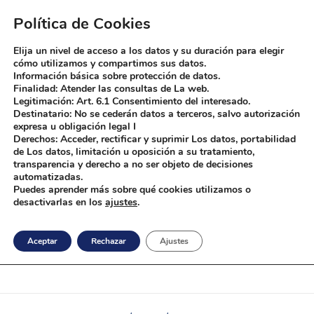
Política de Cookies
Warning
: Attempt to read property "post_type" on null in
/home/bolsasboddy/public_html/wp-content/themes/phlox-
Elija un nivel de acceso a los datos y su duración para elegir
pro/auxin/auxin-include/include/functions.php
on line
463
cómo utilizamos y compartimos sus datos.
Información básica sobre protección de datos.
Finalidad: Atender las consultas de La web.
Warning
: Attempt to read property "post_type" on null in
Legitimación: Art. 6.1 Consentimiento del interesado.
/home/bolsasboddy/public_html/wp-content/themes/phlox-
Destinatario: No se cederán datos a terceros, salvo autorización
pro/auxin/auxin-include/include/functions.php
on line
466
expresa u obligación legal I
Derechos: Acceder, rectificar y suprimir Los datos, portabilidad
de Los datos, limitación u oposición a su tratamiento,
transparencia y derecho a no ser objeto de decisiones
automatizadas.
Puedes aprender más sobre qué cookies utilizamos o
Bolsas Boddy
Fabrica de bolsas personalizadas
desactivarlas en los
ajustes
.
La Fuente
Aceptar
Rechazar
Ajustes