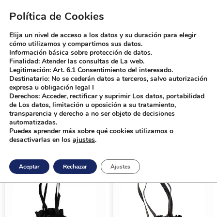
Política de Cookies
Elija un nivel de acceso a los datos y su duración para elegir
Bolsas Boddy
Fabrica de bolsas personalizadas
cómo utilizamos y compartimos sus datos.
Información básica sobre protección de datos.
Finalidad: Atender las consultas de La web.
Legitimación: Art. 6.1 Consentimiento del interesado.
Home
Productos
no tejido
Destinatario: No se cederán datos a terceros, salvo autorización
expresa u obligación legal I
no tejido
Derechos: Acceder, rectificar y suprimir Los datos, portabilidad
de Los datos, limitación u oposición a su tratamiento,
transparencia y derecho a no ser objeto de decisiones
automatizadas.
Puedes aprender más sobre qué cookies utilizamos o
desactivarlas en los
ajustes
.
Inicio
/ Productos etiquetados “no tejido”
Aceptar
Rechazar
Ajustes