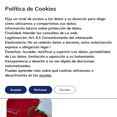
Política de Cookies
Elija un nivel de acceso a los datos y su duración para elegir
Bolsas Boddy
Fabrica de bolsas personalizadas
cómo utilizamos y compartimos sus datos.
Información básica sobre protección de datos.
Finalidad: Atender las consultas de La web.
Legitimación: Art. 6.1 Consentimiento del interesado.
Home
Productos
ecologicas
Destinatario: No se cederán datos a terceros, salvo autorización
expresa u obligación legal I
ecologicas
Derechos: Acceder, rectificar y suprimir Los datos, portabilidad
de Los datos, limitación u oposición a su tratamiento,
transparencia y derecho a no ser objeto de decisiones
automatizadas.
Puedes aprender más sobre qué cookies utilizamos o
desactivarlas en los
ajustes
.
Inicio
/ Productos etiquetados “ecologicas”
Aceptar
Rechazar
Ajustes